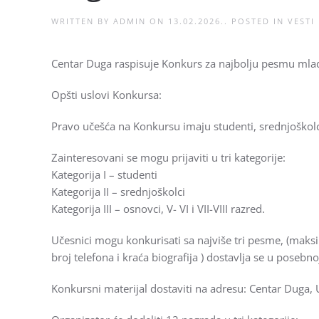
WRITTEN BY
ADMIN
ON
13.02.2026.
. POSTED IN
VESTI
Centar Duga raspisuje Konkurs za najbolju pesmu mlad
Opšti uslovi Konkursa:
Pravo učešća na Konkursu imaju studenti, srednjoškolci 
Zainteresovani se mogu prijaviti u tri kategorije:
Kategorija I – studenti
Kategorija II – srednjoškolci
Kategorija III – osnovci, V- VI i VII-VIII razred.
Učesnici mogu konkurisati sa najviše tri pesme, (maksi
broj telefona i kraća biografija ) dostavlja se u poseb
Konkursni materijal dostaviti na adresu: Centar Duga, 