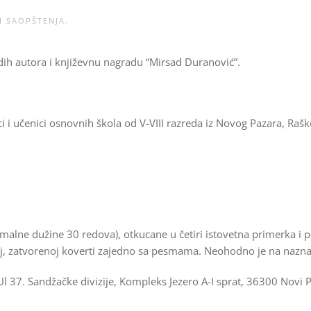
 I SAOPŠTENJA
.
ih autora i književnu nagradu “Mirsad Duranović”.
i učenici osnovnih škola od V-VIII razreda iz Novog Pazara, Raške, 
malne dužine 30 redova), otkucane u četiri istovetna primerka i po
noj, zatvorenoj koverti zajedno sa pesmama. Neohodno je na naznači
Ul 37. Sandžačke divizije, Kompleks Jezero A-I sprat, 36300 Novi P