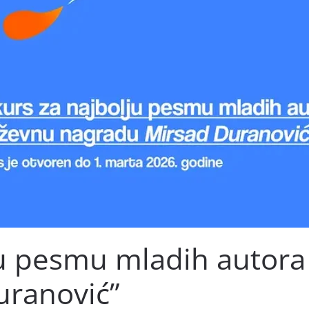
u pesmu mladih autora 
uranović”